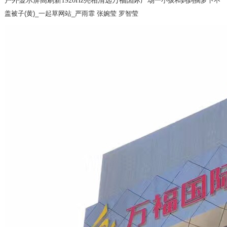
户外显示屏高刷新1920Hz亮相清远万福国际广场
一小孩和妈妈摘萝卜不
盖被子(黄)_一起草网站_严雨霏 张婉莹 罗智莹