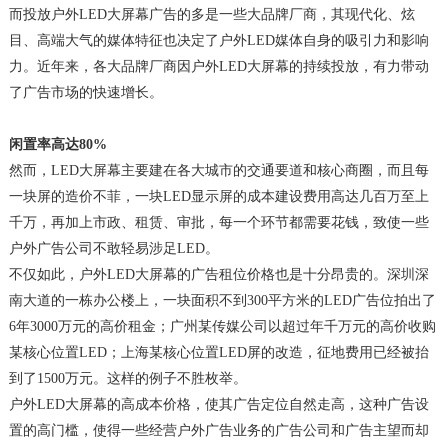
而投放户外LED大屏幕广告的多是一些大品牌厂商，其现代化、炫
目、高端大气的媒体特征也决定了户外LED媒体自身的吸引力和影响
力。近年来，各大品牌厂商因户外LED大屏幕的持续投放，有力带动
了广告市场的快速增长。
闲置率高达80%
然而，LED大屏幕主要建在各大城市的交通要道和核心商圈，而且每
一块屏的造价不菲，一块LED显示屏的成本建设费用高达几百万至上
千万，再加上市政、租赁、审批，每一个环节都需要花钱，致使一些
户外广告公司不敢轻易涉足LED。
不仅如此，户外LED大屏幕的广告租位价格也是十分昂贵的。深圳深
南大道的一栋办公楼上，一块面积不到300平方米的LED广告位拍出了
6年3000万元的高价租金；广州某传媒公司以超过年千万元的高价收购
某核心位置LED；上海某核心位置LED屏的改造，征地费用已经被抬
到了1500万元。这样的例子不胜枚举。
户外LED大屏幕的高成本价格，使其广告定位自然走高，这种广告设
置的高门槛，使得一些经营户外广告业务的广告公司和广告主望而却