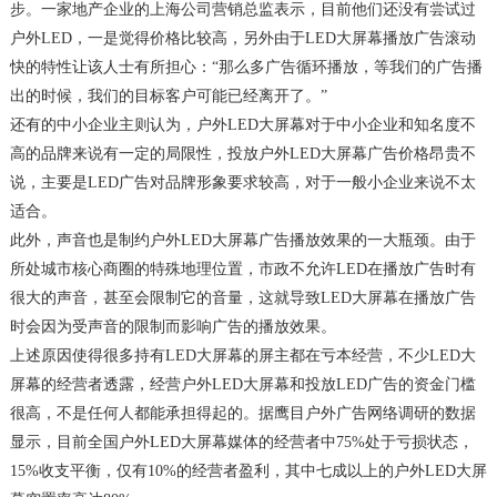
步。一家地产企业的上海公司营销总监表示，目前他们还没有尝试过
户外LED，一是觉得价格比较高，另外由于LED大屏幕播放广告滚动
快的特性让该人士有所担心：“那么多广告循环播放，等我们的广告播
出的时候，我们的目标客户可能已经离开了。”
还有的中小企业主则认为，户外LED大屏幕对于中小企业和知名度不
高的品牌来说有一定的局限性，投放户外LED大屏幕广告价格昂贵不
说，主要是LED广告对品牌形象要求较高，对于一般小企业来说不太
适合。
此外，声音也是制约户外LED大屏幕广告播放效果的一大瓶颈。由于
所处城市核心商圈的特殊地理位置，市政不允许LED在播放广告时有
很大的声音，甚至会限制它的音量，这就导致LED大屏幕在播放广告
时会因为受声音的限制而影响广告的播放效果。
上述原因使得很多持有LED大屏幕的屏主都在亏本经营，不少LED大
屏幕的经营者透露，经营户外LED大屏幕和投放LED广告的资金门槛
很高，不是任何人都能承担得起的。据鹰目户外广告网络调研的数据
显示，目前全国户外LED大屏幕媒体的经营者中75%处于亏损状态，
15%收支平衡，仅有10%的经营者盈利，其中七成以上的户外LED大屏