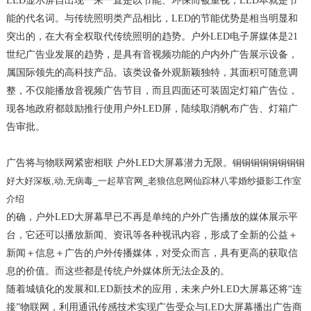
LED显示屏自出现一来一直是以节能、环保而被重视，LED本就是节
能的代名词。与传统照明类产品相比，LED的节能优势是相当明显和
突出的，在大有全权取代传统照明的趋势。户外LED电子屏媒体是21
世纪广告业发展的趋势，是具有音视频功能的户内外广告展示设备，
属国际领先的高科技产品。该类设备外观新颖独特，其面积可随意调
整，不仅能播放音视频广告节目，而且四面还可装固定灯箱广告位，
现各地政府都鼓励推行使用户外LED屏，陆续取消帆布广告、灯箱广
告审批。
广告将与物联网紧密相联 户外LED大屏幕潜力无限。
铜铜铜铜铜铜铜铜
好大好深板,动,无病毒_一起草官网_老狼信息网仙踪林八零婚纱摄影工作室
介绍
的确，户外LED大屏幕早已不再是单纯的户外广告播放的媒体展示平
台，它还可以播放新闻、资讯等各种视讯内容，形成了全新的公益＋
新闻＋信息＋广告的户外传播媒体，对受众而言，具有更高的获取信
息的价值。而这些都是传统户外媒体所无法企及的。
随着城镇化的发展和LED新技术的应用，未来户外LED大屏幕还将“连
接”物联网，利用通讯传感技术实现广告受众与LED大屏幕播出广告商