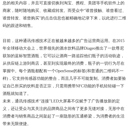
息的相关内容，并且可直接切换到淘宝、携程、美团等手机软件上的
商家，随时随地购买、收藏或转发。而受众中“谁曾接触、谁曾看过、
谁曾转发、谁曾购买”的点击信息也被精确地记录下来，以此进行二维
码的跟进和销售。
目前，这种通讯传感技术正在被越来越多的广告运营商运用。在2015
年全球移动大会上，世界领先的酒水饮料品牌Diageo推出了一款尊尼
获加的蓝标智慧酒瓶，它可以让酒商一路追踪他们瓶子的活动轨迹，
从供应链上游到商店，甚至到实现最终的消费，瓶子的一切行为尽在
掌握中。每个酒瓶都配有一个OpenSense的标签(和普通的二维码不一
样)，它支持传感器功能的整合，而且几乎不可能复制。消费者如要验
证自己所买的饮料是否正宗，只需用携带NFC功能的手机轻轻碰一下
酒瓶就知道了。
未来，通讯传感技术“连接”LED大屏幕不仅赋予了广告播放新的定
义，还让受众与其关注的品牌商品之间有了更多无缝对接，无形中在
消费者与销售商品之间架起了一座隐形的互通桥梁，为消费者的生活
带来无限便捷。