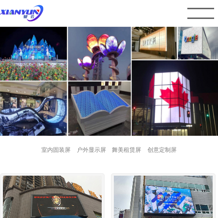
室内固装屏
户外显示屏
舞美租赁屏
创意定制屏